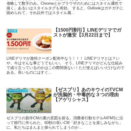
省略して数字のみ。Chromeとかブラウザのためにはスタイル属性で
描く。あるいはスタイルタグも有効。 すると、Outlookはガチガチに
固められて、それ以外ではスタイル属...
【1500円割引】LINEデリマでガ
未分類
ストが激安【3月22日まで】
LINEデリマが激特クーポン配布中なう！！！ LINEデリマとは？い
や、今はそんな事どうでもいい。 そう、LINEデリマがどんな仕組み
で成り立っているのかはこの際関係ない！ただ使えばいいだけなので
ある。長いものにはすぐ...
【ゼスプリ】あのキウイのTVCM
マーケティング
が洗脳的・中毒的な３つの理由
【アゲリシャス】
ゼスプリの新作CMの裏の意図を探る。消費者行動モデルAIFMSに沿
って精巧に作られた、60秒の長いCM「好きなことを楽しみながら」
に、私たちはまんまと操られてしまうのか...