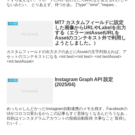
ないみたい。 とりあえず、待つかあ。 {"type":"error","reques...
MT7 カスタムフィールドに設定
未分類
した画像からURLやLabelを出力
する（エラー:mtAssetURLを
Assetのコンテキスト外で利用し
ようとしました。）
カスタムフィールドの出力タグのあとにAssetの文字列加えれば、ア
セットのコンテキストになる <mt:test><mt:test> <mt:testAsset>
<mt:testAsset>
Instagram Graph API 設定
未分類
(2025/04)
めっちゃしんどかったInstagram自動連携のメモを残す。Facebookの
UIがコロコロ変わるからこの記事もすぐ意味なくなるんだろうなあ...
目的はインスタグラムアカウントの投稿自動取得 大事なこと 取得し
たいイ...