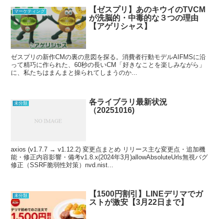
【ゼスプリ】あのキウイのTVCM
マーケティング
が洗脳的・中毒的な３つの理由
【アゲリシャス】
ゼスプリの新作CMの裏の意図を探る。消費者行動モデルAIFMSに沿
って精巧に作られた、60秒の長いCM「好きなことを楽しみながら」
に、私たちはまんまと操られてしまうのか...
各ライブラリ最新状況
未分類
（20251016)
axios (v1.7.7 → v1.12.2) 変更点まとめ リリース主な変更点・追加機
能・修正内容影響・備考v1.8.x(2024年3月)allowAbsoluteUrls無視バグ
修正（SSRF脆弱性対策）nvd.nist...
【1500円割引】LINEデリマでガ
未分類
ストが激安【3月22日まで】